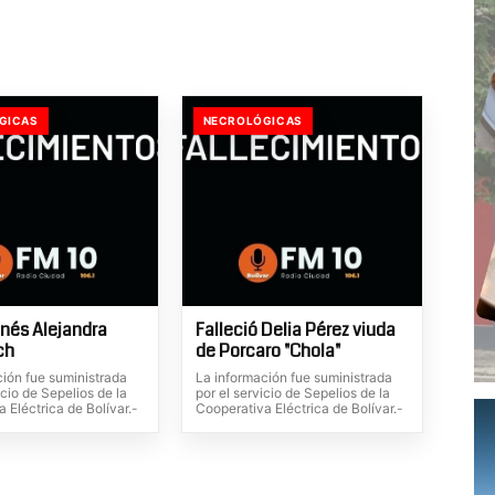
GICAS
NECROLÓGICAS
Inés Alejandra
Falleció Delia Pérez viuda
ch
de Porcaro "Chola"
ción fue suministrada
La información fue suministrada
icio de Sepelios de la
por el servicio de Sepelios de la
 Eléctrica de Bolívar.-
Cooperativa Eléctrica de Bolívar.-