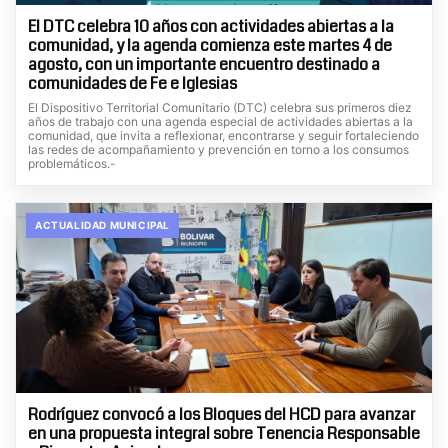
El DTC celebra 10 años con actividades abiertas a la
comunidad, y la agenda comienza este martes 4 de
agosto, con un importante encuentro destinado a
comunidades de Fe e Iglesias
El Dispositivo Territorial Comunitario (DTC) celebra sus primeros diez
años de trabajo con una agenda especial de actividades abiertas a la
comunidad, que invita a reflexionar, encontrarse y seguir fortaleciendo
las redes de acompañamiento y prevención en torno a los consumos
problemáticos.-
ACTUALIDAD MUNICIPAL
Rodríguez convocó a los Bloques del HCD para avanzar
en una propuesta integral sobre Tenencia Responsable