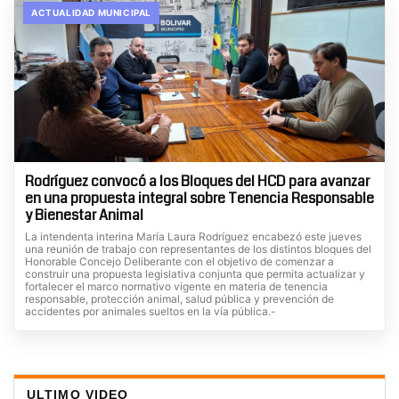
ACTUALIDAD MUNICIPAL
Rodríguez convocó a los Bloques del HCD para avanzar
en una propuesta integral sobre Tenencia Responsable
y Bienestar Animal
La intendenta interina María Laura Rodríguez encabezó este jueves
una reunión de trabajo con representantes de los distintos bloques del
Honorable Concejo Deliberante con el objetivo de comenzar a
construir una propuesta legislativa conjunta que permita actualizar y
fortalecer el marco normativo vigente en materia de tenencia
responsable, protección animal, salud pública y prevención de
accidentes por animales sueltos en la vía pública.-
ULTIMO VIDEO