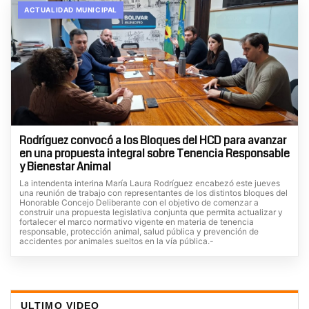
ACTUALIDAD MUNICIPAL
Rodríguez convocó a los Bloques del HCD para avanzar
en una propuesta integral sobre Tenencia Responsable
y Bienestar Animal
La intendenta interina María Laura Rodríguez encabezó este jueves
una reunión de trabajo con representantes de los distintos bloques del
Honorable Concejo Deliberante con el objetivo de comenzar a
construir una propuesta legislativa conjunta que permita actualizar y
fortalecer el marco normativo vigente en materia de tenencia
responsable, protección animal, salud pública y prevención de
accidentes por animales sueltos en la vía pública.-
ULTIMO VIDEO