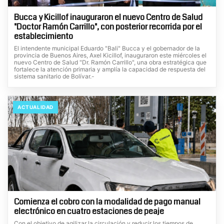
Bucca y Kicillof inauguraron el nuevo Centro de Salud
"Doctor Ramón Carrillo", con posterior recorrida por el
establecimiento
El intendente municipal Eduardo "Bali" Bucca y el gobernador de la
provincia de Buenos Aires, Axel Kicillof, inauguraron este miércoles el
nuevo Centro de Salud "Dr. Ramón Carrillo", una obra estratégica que
fortalece la atención primaria y amplía la capacidad de respuesta del
sistema sanitario de Bolívar.-
ACTUALIDAD
Comienza el cobro con la modalidad de pago manual
electrónico en cuatro estaciones de peaje
Con el objetivo de agilizar la circulación y reducir los tiempos de