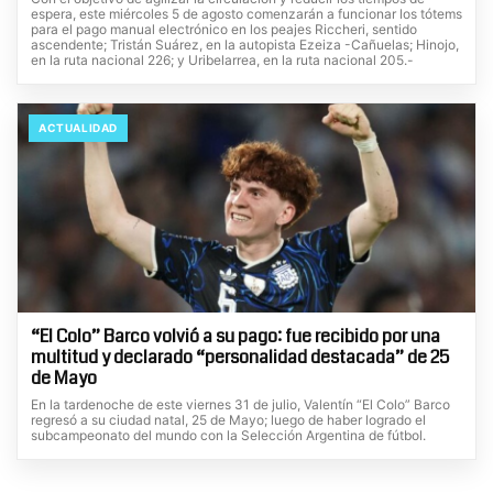
espera, este miércoles 5 de agosto comenzarán a funcionar los tótems
para el pago manual electrónico en los peajes Riccheri, sentido
ascendente; Tristán Suárez, en la autopista Ezeiza -Cañuelas; Hinojo,
en la ruta nacional 226; y Uribelarrea, en la ruta nacional 205.-
ACTUALIDAD
“El Colo” Barco volvió a su pago: fue recibido por una
multitud y declarado “personalidad destacada” de 25
de Mayo
En la tardenoche de este viernes 31 de julio, Valentín “El Colo” Barco
regresó a su ciudad natal, 25 de Mayo; luego de haber logrado el
subcampeonato del mundo con la Selección Argentina de fútbol.