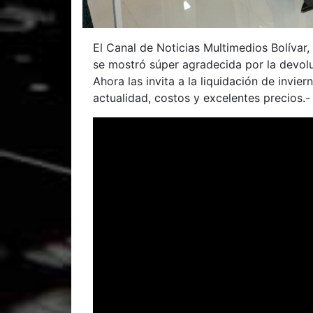
El Canal de Noticias Multimedios Bolívar,
se mostró súper agradecida por la devoluc
Ahora las invita a la liquidación de invi
actualidad, costos y excelentes precios.-