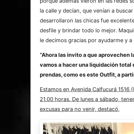
porque además vieron en las redes s
la calle y decían, que venían a buscar
desarrollaron las chicas fue excelente
desfile y brindar todo lo mejor. Maqui
le decimos gracias por ayudarme y a
“Ahora las invito a que aprovechen l
vamos a hacer una liquidación total d
prendas, como es este Outfit, a part
Estamos en Avenida Calfucurá 1516 (Ba
21.00 horas. De lunes a sábado, tene
excusas para no venir, destacó,