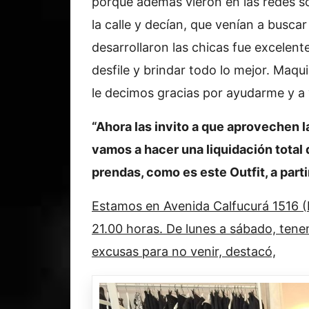
porque además vieron en las redes s
la calle y decían, que venían a buscar
desarrollaron las chicas fue excelente
desfile y brindar todo lo mejor. Maqui
le decimos gracias por ayudarme y a
“Ahora las invito a que aprovechen l
vamos a hacer una liquidación total d
prendas, como es este Outfit, a part
Estamos en Avenida Calfucurá 1516 (Ba
21.00 horas. De lunes a sábado, tene
excusas para no venir, destacó,