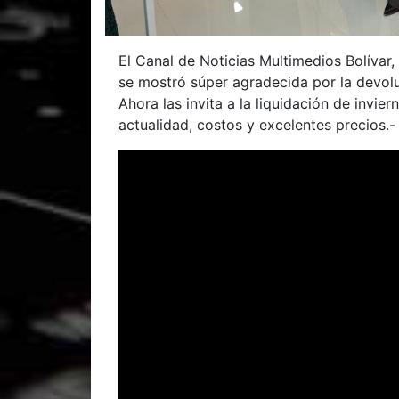
El Canal de Noticias Multimedios Bolívar,
se mostró súper agradecida por la devoluc
Ahora las invita a la liquidación de invi
actualidad, costos y excelentes precios.-