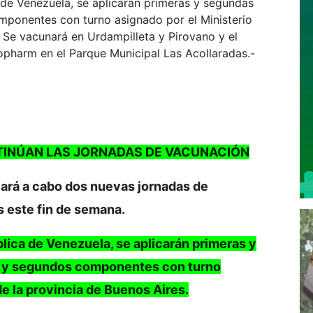
 de Venezuela, se aplicarán primeras y segundas
mponentes con turno asignado por el Ministerio
. Se vacunará en Urdampilleta y Pirovano y el
pharm en el Parque Municipal Las Acollaradas.-
TINÚAN LAS JORNADAS DE VACUNACIÓN
evará a cabo dos nuevas jornadas de
 este fin de semana.
lica de Venezuela, se aplicarán primeras y
m y segundos componentes con turno
de la provincia de Buenos Aires.