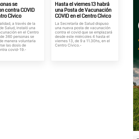
sonas se
Hasta el viernes 13 habrá
on contra COVID
una Posta de Vacunación
tro Cívico
COVID en el Centro Cívico
lidad, a través de la
La Secretaría de Salud dispuso
de Salud, instaló una
una nueva posta de vacunación
acunación en el Centro
contra el covid que se emplazará
nde 360 personas se
desde este miércoles 4 hasta el
de manera voluntaria
viernes 13, de 9 a 11.30hs, en el
rse las dosis de
Centro Cívico.-
ntra covid-19.-