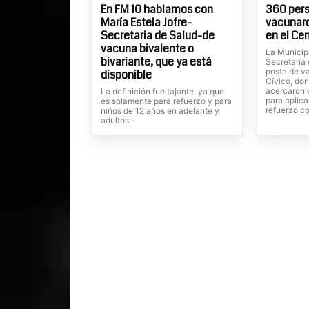
En FM 10 hablamos con
360 per
María Estela Jofre-
vacunar
Secretaria de Salud-de
en el Cen
vacuna bivalente o
La Municipa
bivariante, que ya está
Secretaría 
posta de v
disponible
Cívico, do
acercaron 
La definición fue tajante, ya que
para aplica
es solamente para refuerzo y para
refuerzo co
niños de 12 años en adelante y
adultos.-