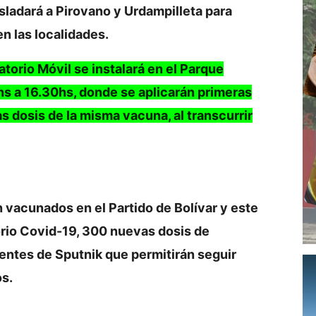
asladará a Pirovano y Urdampilleta para
en las localidades.
torio Móvil se instalará en el Parque
hs a 16.30hs, donde se aplicarán primeras
 dosis de la misma vacuna, al transcurrir
 vacunados en el Partido de Bolívar y este
orio Covid-19, 300 nuevas dosis de
tes de Sputnik que permitirán seguir
s.