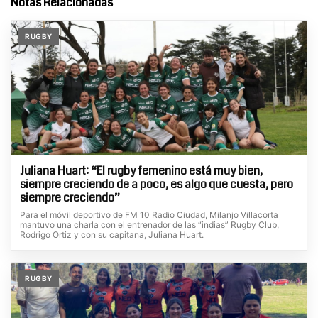
Notas Relacionadas
RUGBY
Juliana Huart: “El rugby femenino está muy bien,
siempre creciendo de a poco, es algo que cuesta, pero
siempre creciendo”
Para el móvil deportivo de FM 10 Radio Ciudad, Milanjo Villacorta
mantuvo una charla con el entrenador de las “indias” Rugby Club,
Rodrigo Ortiz y con su capitana, Juliana Huart.
RUGBY