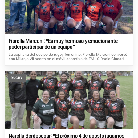
Fiorella Marconi: “Es muy hermoso y emocionante
poder participar de un equipo”
La capitana del equipo de rugby femenino, Fiorella Marconi conversó
con Milanjo Villacorta en el móvil deportivo de FM 10 Radio Ciudad.
RUGBY
Narella Berdesegar: “El próximo 4 de agosto jugamos