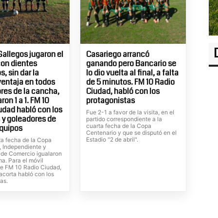
Gallegos jugaron el
Casariego arrancó
con dientes
ganando pero Bancario se
, sin dar la
lo dio vuelta al final, a falta
entaja en todos
de 5 minutos. FM 10 Radio
ores de la cancha,
Ciudad, habló con los
on 1 a 1. FM 10
protagonistas
udad habló con los
Fue 2-1 a favor de la visita, en el
 y goleadores de
partido correspondiente a la
cuarta fecha de la Copa
quipos
Centenario y que se disputó en el
Estadio "2 de abril".
ta fecha de la Copa
, Independiente y
de Comercio igualaron
ma. Para el móvil
de FM 10 Radio Ciudad,
lacorta habló con los
as.