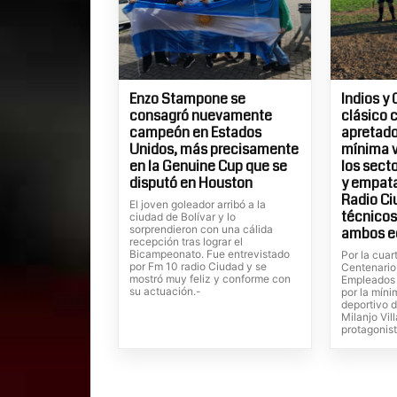
Enzo Stampone se
Indios y 
consagró nuevamente
clásico 
campeón en Estados
apretados
Unidos, más precisamente
mínima v
en la Genuine Cup que se
los sect
disputó en Houston
y empatar
Radio Ci
El joven goleador arribó a la
técnicos
ciudad de Bolívar y lo
sorprendieron con una cálida
ambos e
recepción tras lograr el
Bicampeonato. Fue entrevistado
Por la cuar
por Fm 10 radio Ciudad y se
Centenario
mostró muy feliz y conforme con
Empleados 
su actuación.-
por la míni
deportivo 
Milanjo Vil
protagonist