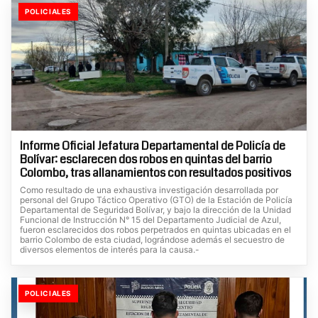
POLICIALES
Informe Oficial Jefatura Departamental de Policía de
Bolívar: esclarecen dos robos en quintas del barrio
Colombo, tras allanamientos con resultados positivos
Como resultado de una exhaustiva investigación desarrollada por
personal del Grupo Táctico Operativo (GTO) de la Estación de Policía
Departamental de Seguridad Bolívar, y bajo la dirección de la Unidad
Funcional de Instrucción N° 15 del Departamento Judicial de Azul,
fueron esclarecidos dos robos perpetrados en quintas ubicadas en el
barrio Colombo de esta ciudad, lográndose además el secuestro de
diversos elementos de interés para la causa.-
POLICIALES