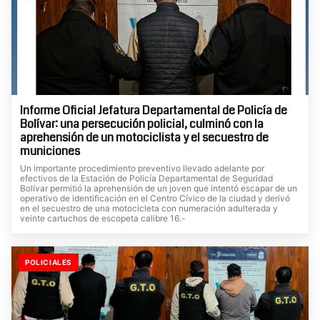
Informe Oficial Jefatura Departamental de Policía de
Bolívar: una persecución policial, culminó con la
aprehensión de un motociclista y el secuestro de
municiones
Un importante procedimiento preventivo llevado adelante por
efectivos de la Estación de Policía Departamental de Seguridad
Bolívar permitió la aprehensión de un joven que intentó escapar de un
operativo de identificación en el Centro Cívico de la ciudad y derivó
en el secuestro de una motocicleta con numeración adulterada y
veinte cartuchos de escopeta calibre 16.-
POLICIALES