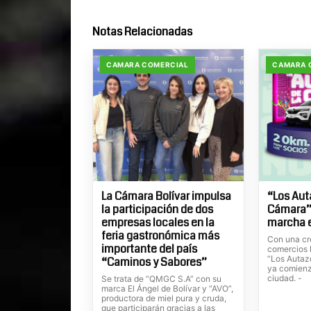
Notas Relacionadas
CAMARA COMERCIAL
CAMARA 
La Cámara Bolívar impulsa
“Los Aut
la participación de dos
Cámara”
empresas locales en la
marcha e
feria gastronómica más
Con una cr
importante del país
comercios l
“Los Autaz
“Caminos y Sabores”
ya comienz
ciudad. -
Se trata de “QMGC S.A” con su
marca El Ángel de Bolívar y “AVO”,
productora de miel pura y cruda,
que participarán gracias a las