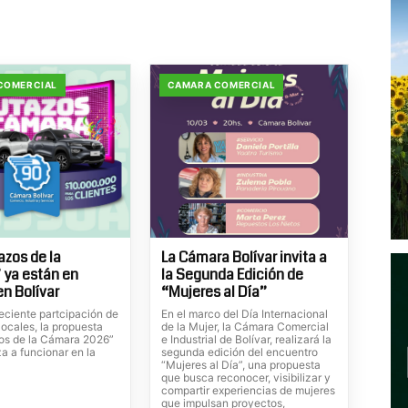
COMERCIAL
CAMARA COMERCIAL
azos de la
La Cámara Bolívar invita a
 ya están en
la Segunda Edición de
n Bolívar
“Mujeres al Día”
eciente partcipación de
En el marco del Día Internacional
ocales, la propuesta
de la Mujer, la Cámara Comercial
os de la Cámara 2026”
e Industrial de Bolívar, realizará la
a a funcionar en la
segunda edición del encuentro
“Mujeres al Día”, una propuesta
que busca reconocer, visibilizar y
compartir experiencias de mujeres
que impulsan proyectos,