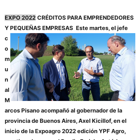
EXPO 2022
CRÉDITOS PARA EMPRENDEDORES
Y PEQUEÑAS EMPRESAS
Este martes, el jefe
c
o
m
u
n
al
M
arcos Pisano acompañó al gobernador de la
provincia de Buenos Aires, Axel Kicillof, en el
inicio de la Expoagro 2022 edición YPF Agro,