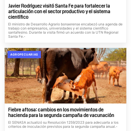
Javier Rodríguez visitó Santa Fe para fortalecer la
articulación con el sector productivo y el sistema
científico
El ministro de Desarrollo Agrario bonaerense encabezó una agenda de
trabajo con empresarios, universidades y el sistema científico
santafesino. Durante la visita firmó un acuerdo con la UTN Regional
Santa Fe.-
AGROPECUARIAS
Fiebre aftosa: cambios en los movimientos de
hacienda para la segunda campaña de vacunación
El SENASA actualizó su Resolución 1259/2023 para adecuarla a los
criterios de inoculación previstos para la segunda campaña anual.-