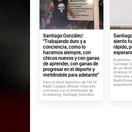
Santiago González:
Santiago
"Trabajando duro y a
siento f
conciencia, como lo
rápido, 
hacemos siempre, con
esperand
chicos nuevos y con ganas
El próximo
de aprender, con ganas de
Santiago G
en un desaf
progresar en el deporte y
América. E
metiéndole para adelante"
Villacorta,
RadioShow,
Para el móvil deportivo de FM 10
preparació
Radio Ciudad, Milanjo Villacorta
conversó con el entrenador de
kickboxing, Santiago González.