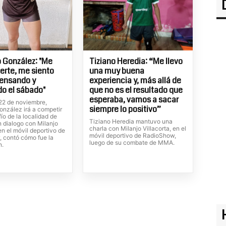
 González: "Me
Tiziano Heredia: “Me llevo
uerte, me siento
una muy buena
pensando y
experiencia y, más allá de
o el sábado"
que no es el resultado que
esperaba, vamos a sacar
 22 de noviembre,
siempre lo positivo”
onzález irá a competir
ío de la localidad de
Tiziano Heredia mantuvo una
n dialogo con Milanjo
charla con Milanjo Villacorta, en el
 en el móvil deportivo de
móvil deportivo de RadioShow,
 contó cómo fue la
luego de su combate de MMA.
n.