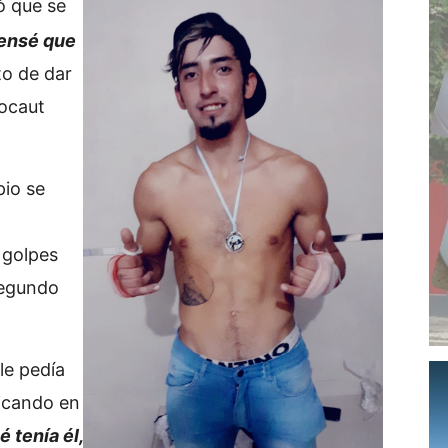
ó que se
pensé que
to de dar
nocaut
io se
 golpes
segundo
le pedía
ticando en
é tenía él,