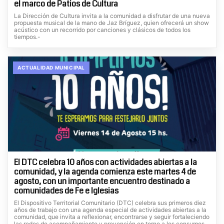
el marco de Patios de Cultura
La Dirección de Cultura invita a la comunidad a disfrutar de una nueva
propuesta musical de la mano de Jaz Bríguez, quien ofrecerá un show
acústico con un recorrido por canciones y clásicos de todos los
tiempos.-
ACTUALIDAD MUNICIPAL
El DTC celebra 10 años con actividades abiertas a la
comunidad, y la agenda comienza este martes 4 de
agosto, con un importante encuentro destinado a
comunidades de Fe e Iglesias
El Dispositivo Territorial Comunitario (DTC) celebra sus primeros diez
años de trabajo con una agenda especial de actividades abiertas a la
comunidad, que invita a reflexionar, encontrarse y seguir fortaleciendo
las redes de acompañamiento y prevención en torno a los consumos