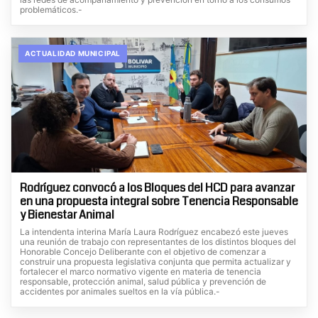
problemáticos.-
ACTUALIDAD MUNICIPAL
Rodríguez convocó a los Bloques del HCD para avanzar
en una propuesta integral sobre Tenencia Responsable
y Bienestar Animal
La intendenta interina María Laura Rodríguez encabezó este jueves
una reunión de trabajo con representantes de los distintos bloques del
Honorable Concejo Deliberante con el objetivo de comenzar a
construir una propuesta legislativa conjunta que permita actualizar y
fortalecer el marco normativo vigente en materia de tenencia
responsable, protección animal, salud pública y prevención de
accidentes por animales sueltos en la vía pública.-