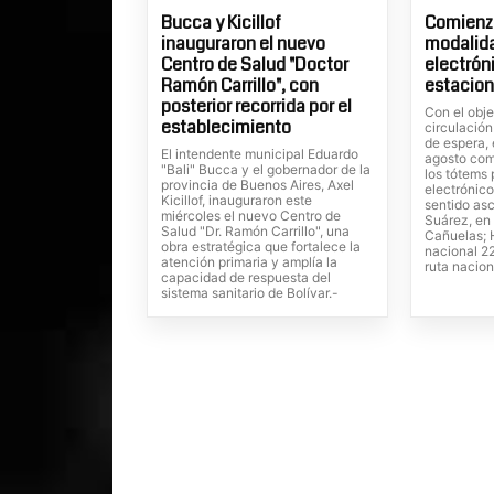
Bucca y Kicillof
Comienza
inauguraron el nuevo
modalid
Centro de Salud "Doctor
electrón
Ramón Carrillo", con
estacion
posterior recorrida por el
Con el obje
establecimiento
circulación
de espera, 
El intendente municipal Eduardo
agosto com
"Bali" Bucca y el gobernador de la
los tótems
provincia de Buenos Aires, Axel
electrónico
Kicillof, inauguraron este
sentido as
miércoles el nuevo Centro de
Suárez, en 
Salud "Dr. Ramón Carrillo", una
Cañuelas; H
obra estratégica que fortalece la
nacional 22
atención primaria y amplía la
ruta nacion
capacidad de respuesta del
sistema sanitario de Bolívar.-