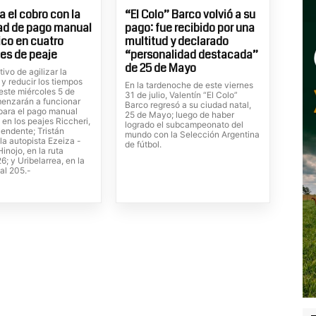
 el cobro con la
“El Colo” Barco volvió a su
ad de pago manual
pago: fue recibido por una
ico en cuatro
multitud y declarado
es de peaje
“personalidad destacada”
de 25 de Mayo
tivo de agilizar la
 y reducir los tiempos
En la tardenoche de este viernes
este miércoles 5 de
31 de julio, Valentín “El Colo”
enzarán a funcionar
Barco regresó a su ciudad natal,
 para el pago manual
25 de Mayo; luego de haber
 en los peajes Riccheri,
logrado el subcampeonato del
cendente; Tristán
mundo con la Selección Argentina
la autopista Ezeiza -
de fútbol.
inojo, en la ruta
6; y Uribelarrea, en la
al 205.-