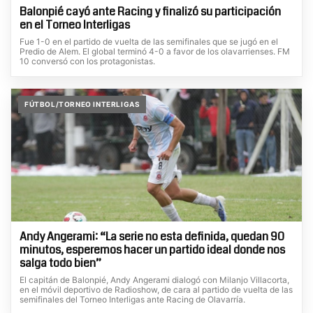
Balonpié cayó ante Racing y finalizó su participación
en el Torneo Interligas
Fue 1-0 en el partido de vuelta de las semifinales que se jugó en el
Predio de Alem. El global terminó 4-0 a favor de los olavarrienses. FM
10 conversó con los protagonistas.
FÚTBOL/TORNEO INTERLIGAS
Andy Angerami: “La serie no esta definida, quedan 90
minutos, esperemos hacer un partido ideal donde nos
salga todo bien”
El capitán de Balonpié, Andy Angerami dialogó con Milanjo Villacorta,
en el móvil deportivo de Radioshow, de cara al partido de vuelta de las
semifinales del Torneo Interligas ante Racing de Olavarría.