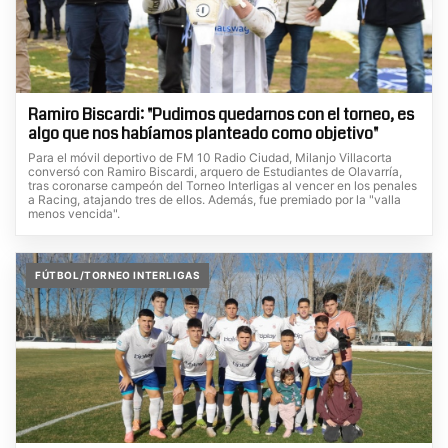
Ramiro Biscardi: "Pudimos quedarnos con el torneo, es
algo que nos habíamos planteado como objetivo"
Para el móvil deportivo de FM 10 Radio Ciudad, Milanjo Villacorta
conversó con Ramiro Biscardi, arquero de Estudiantes de Olavarría,
tras coronarse campeón del Torneo Interligas al vencer en los penales
a Racing, atajando tres de ellos. Además, fue premiado por la "valla
menos vencida".
FÚTBOL/TORNEO INTERLIGAS