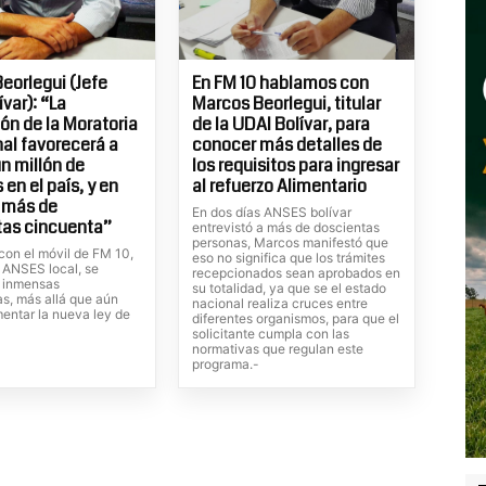
eorlegui (Jefe
En FM 10 hablamos con
var): “La
Marcos Beorlegui, titular
ón de la Moratoria
de la UDAI Bolívar, para
nal favorecerá a
conocer más detalles de
n millón de
los requisitos para ingresar
en el país, y en
al refuerzo Alimentario
a más de
En dos días ANSES bolívar
tas cincuenta”
entrevistó a más de doscientas
personas, Marcos manifestó que
con el móvil de FM 10,
eso no significa que los trámites
de ANSES local, se
recepcionados sean aprobados en
 inmensas
su totalidad, ya que se el estado
as, más allá que aún
nacional realiza cruces entre
mentar la nueva ley de
diferentes organismos, para que el
solicitante cumpla con las
normativas que regulan este
programa.-