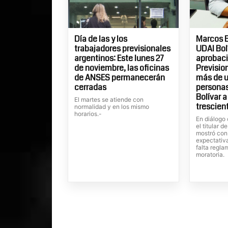
Día de las y los
Marcos B
trabajadores previsionales
UDAI Bolí
argentinos: Este lunes 27
aprobaci
de noviembre, las oficinas
Previsio
de ANSES permanecerán
más de u
cerradas
personas 
Bolívar 
El martes se atiende con
trescien
normalidad y en los mismo
horarios.-
En diálogo 
el titular 
mostró con
expectativ
falta regla
moratoria.