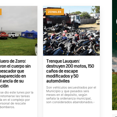
ZONALES
uero de Zorro:
Trenque Lauquen:
ron el cuerpo sin
destruyen 200 motos, 150
 pescador que
caños de escape
saparecido en
modificados y 50
l ancla de su
automóviles
ción
Son vehículos secuestrados por el
Municipio y que pasados seis
 se dio este lunes por la
meses en el depósito, según
 retomarse las tareas
señala la ordenanza municipal,
a en el complejo por
son considerados abandonados.-
ersonal de rescate
 bomberos.