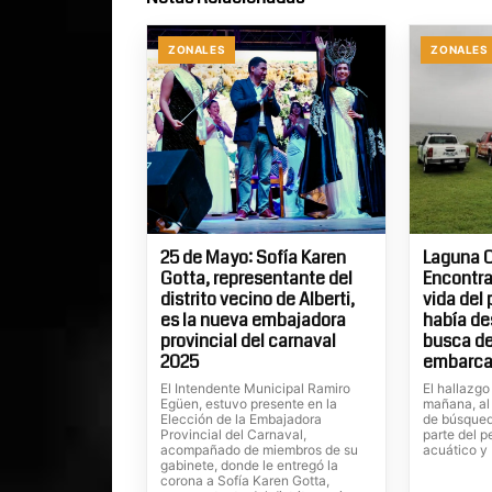
ZONALES
ZONALES
25 de Mayo: Sofía Karen
Laguna C
Gotta, representante del
Encontra
distrito vecino de Alberti,
vida del
es la nueva embajadora
había de
provincial del carnaval
busca de
2025
embarca
El Intendente Municipal Ramiro
El hallazgo
Egüen, estuvo presente en la
mañana, al
Elección de la Embajadora
de búsqued
Provincial del Carnaval,
parte del p
acompañado de miembros de su
acuático y
gabinete, donde le entregó la
corona a Sofía Karen Gotta,