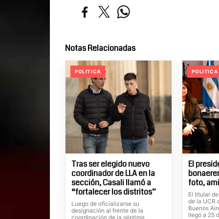
Notas Relacionadas
POLITICA
POLITICA
Tras ser elegido nuevo
El presi
coordinador de LLA en la
bonaeren
sección, Casali llamó a
foto, am
“fortalecer los distritos”
El titular 
de la UCR d
Luego de oficializarse su
Buenos Aire
designación al frente de la
llegó a 25 
coordinación de la séptima