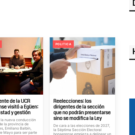
POLITICA
dente de la UCR
Reelecciones: los
se visitó a Egüen:
dirigentes de la sección
istad y gestión
que no podrán presentarse
sino se modifica la Ley
de la nueva conducción
e la provincia de
De cara a las elecciones de 2027,
s, Emiliano Balbín,
la Séptima Sección Electoral
de Mayo para ser parte
bonaerense empieza a delinear un