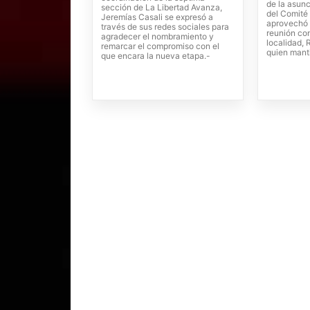
de la asunc
sección de La Libertad Avanza,
del Comité 
Jeremías Casali se expresó a
aprovechó 
través de sus redes sociales para
reunión con
agradecer el nombramiento y
localidad,
remarcar el compromiso con el
quien mant
que encara la nueva etapa.-