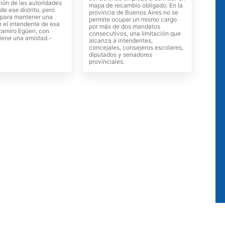
ión de las autoridades
mapa de recambio obligado. En la
de ese distrito, pero
provincia de Buenos Aires no se
para mantener una
permite ocupar un mismo cargo
 el intendente de esa
por más de dos mandatos
 Ramiro Egüen, con
consecutivos, una limitación que
iene una amistad.-
alcanza a intendentes,
concejales, consejeros escolares,
diputados y senadores
provinciales.