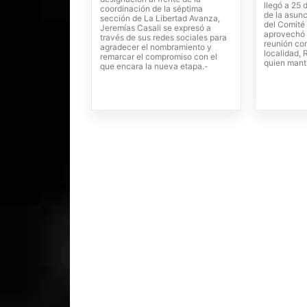
llegó a 25 
coordinación de la séptima
de la asunc
sección de La Libertad Avanza,
del Comité 
Jeremías Casali se expresó a
aprovechó 
través de sus redes sociales para
reunión con
agradecer el nombramiento y
localidad,
remarcar el compromiso con el
quien mant
que encara la nueva etapa.-