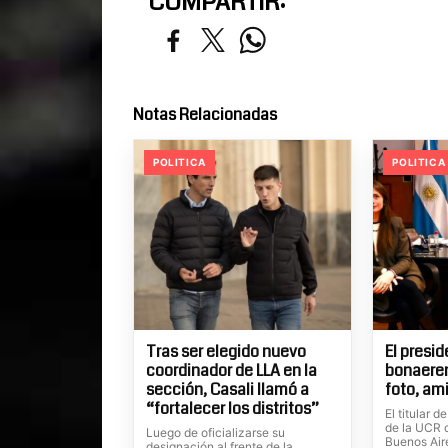
COMPARTIR:
Notas Relacionadas
POLITICA
POLITICA
Tras ser elegido nuevo
El presi
coordinador de LLA en la
bonaeren
sección, Casali llamó a
foto, am
“fortalecer los distritos”
El titular 
de la UCR d
Luego de oficializarse su
Buenos Aire
designación al frente de la