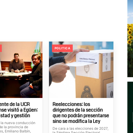
POLITICA
dente de la UCR
Reelecciones: los
se visitó a Egüen:
dirigentes de la sección
istad y gestión
que no podrán presentarse
sino se modifica la Ley
de la nueva conducción
e la provincia de
De cara a las elecciones de 2027,
s, Emiliano Balbín,
la Séptima Sección Electoral