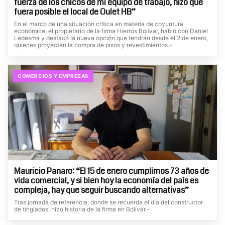
fuerza de los chicos de mi equipo de trabajo, hizo que
fuera posible el local de Oulet HB”
En el marco de una situación crítica en materia de coyuntura
económica, el propietario de la firma Hierros Bolívar, habló con Daniel
Ledesma y destacó la nueva opción que tendrán desde el 2 de enero,
quienes proyecten la compra de pisos y revestimientos.-
COMERCIOS Y EMPRESAS
Mauricio Panaro: “El 15 de enero cumplimos 73 años de
vida comercial, y si bien hoy la economía del país es
compleja, hay que seguir buscando alternativas”
Tras jornada de referencia, donde se recuerda el día del constructor
de tinglados, hizo historia de la firma en Bolívar.-