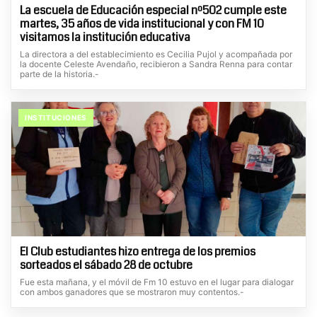
La escuela de Educación especial nº502 cumple este
martes, 35 años de vida institucional y con FM 10
visitamos la institución educativa
La directora a del establecimiento es Cecilia Pujol y acompañada por
la docente Celeste Avendaño, recibieron a Sandra Renna para contar
parte de la historia.-
INSTITUCIONES
El Club estudiantes hizo entrega de los premios
sorteados el sábado 28 de octubre
Fue esta mañana, y el móvil de Fm 10 estuvo en el lugar para dialogar
con ambos ganadores que se mostraron muy contentos.-