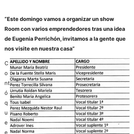
“Este domingo vamos a organizar un show
Room con varios emprendedores tras una idea
de Eugenia Perrichón, invitamos a la gente que
nos visite en nuestra casa”
C
o
nt
ó
q
u
e
e