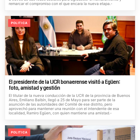
remarcar el compromiso con el que encara la nueva etapa.-
POLITICA
El presidente de la UCR bonaerense visitó a Egüen:
foto, amistad y gestión
El titular de la nueva conducción de la UCR de la provincia de Buenos
Aires, Emiliano Balbín, llegó a 25 de Mayo para ser parte de la
asunción de las autoridades del Comité de ese distrito, pero
aprovechó para mantener una reunión con el intendente de esa
localidad, Ramiro Egüen, con quien mantiene una amistad.-
POLITICA