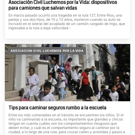
Asociación Civil Luchemos por la Vida: dispositivos
para camiones que salvan vidas
En marzo pasado ocurrió una tragedia en la ruta 127, Entre Ríos, una
pareja y sus dos hijos, de 15 y 13 años, murieron cuando su auto se
incrustó en el lateral del acoplado de un camión cargado de trigo, que
ingresaba a la ruta a baja velocidad.-
ASOCIACION CIVIL LUCHEMOS POR LA VIDA
Tips para caminar seguros rumbo a la escuela
Entre los más vulnerables en el tránsito se encuentran los niños. Si el
niño va caminando a la escuela, es importante que grandes y chicos
tengan en cuenta cuáles son los comportamientos riesgosos que
deben evitar, y cuál es el comportamiento seguro al caminar por la
ciudad, a lo largo de una ruta, para cruzar calles y avenidas y pasos a