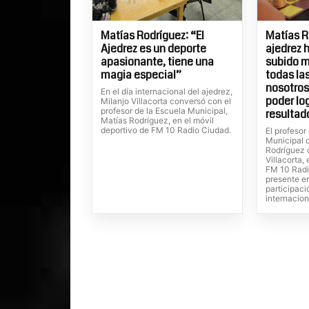
Matías Rodríguez: “El
Matías R
Ajedrez es un deporte
ajedrez 
apasionante, tiene una
subido m
magia especial”
todas la
nosotros
En el día internacional del ajedrez,
poder lo
Milanjo Villacorta conversó con el
profesor de la Escuela Municipal,
resultad
Matías Rodríguez, en el móvil
deportivo de FM 10 Radio Ciudad.
El profesor
Municipal 
Rodríguez 
Villacorta,
FM 10 Radi
presente en
participaci
internacion