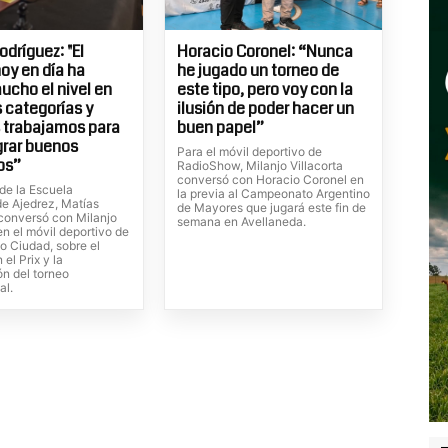
odríguez: "El
Horacio Coronel: “Nunca
hoy en día ha
he jugado un torneo de
ucho el nivel en
este tipo, pero voy con la
s categorías y
ilusión de poder hacer un
 trabajamos para
buen papel”
grar buenos
Para el móvil deportivo de
os”
RadioShow, Milanjo Villacorta
conversó con Horacio Coronel en
 de la Escuela
la previa al Campeonato Argentino
de Ajedrez, Matías
de Mayores que jugará este fin de
conversó con Milanjo
semana en Avellaneda.
 en el móvil deportivo de
o Ciudad, sobre el
 el Prix y la
ón del torneo
al.