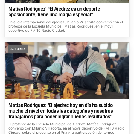
Matías Rodríguez: “El Ajedrez es un deporte
apasionante, tiene una magia especial”
En el día internacional del ajedrez, Milanjo Villacorta conversó con el
profesor de la Escuela Municipal, Matías Rodríguez, en el móvil
deportivo de FM 10 Radio Ciudad.
AJEDREZ
Matías Rodríguez: "El ajedrez hoy en día ha subido
mucho el nivel en todas las categorías y nosotros
trabajamos para poder lograr buenos resultados”
El profesor de la Escuela Municipal de Ajedrez, Matías Rodríguez
conversó con Milanjo Villacorta, en el móvil deportivo de FM 10 Radio
Ciudad, sobre el presente en el Prix y la participación del torneo