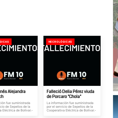
GICAS
NECROLÓGICAS
Inés Alejandra
Falleció Delia Pérez viuda
ch
de Porcaro "Chola"
ción fue suministrada
La información fue suministrada
icio de Sepelios de la
por el servicio de Sepelios de la
 Eléctrica de Bolívar.-
Cooperativa Eléctrica de Bolívar.-