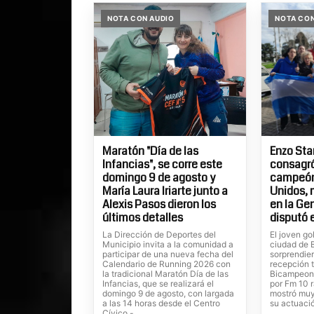
NOTA CON AUDIO
NOTA CON
Maratón "Día de las
Enzo St
Infancias", se corre este
consagr
domingo 9 de agosto y
campeón
María Laura Iriarte junto a
Unidos,
Alexis Pasos dieron los
en la Ge
últimos detalles
disputó 
La Dirección de Deportes del
El joven go
Municipio invita a la comunidad a
ciudad de B
participar de una nueva fecha del
sorprendie
Calendario de Running 2026 con
recepción t
la tradicional Maratón Día de las
Bicampeona
Infancias, que se realizará el
por Fm 10 
domingo 9 de agosto, con largada
mostró muy
a las 14 horas desde el Centro
su actuaci
Cívico.-