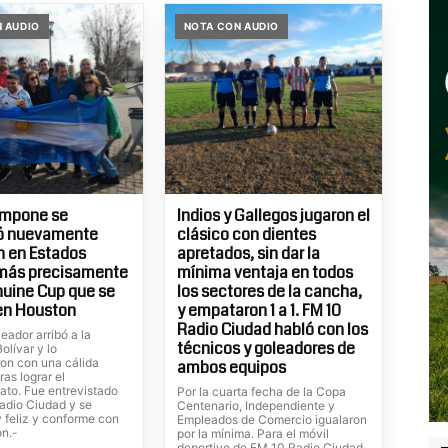
 AUDIO
NOTA CON AUDIO
ampone se
Indios y Gallegos jugaron el
ó nuevamente
clásico con dientes
 en Estados
apretados, sin dar la
 más precisamente
mínima ventaja en todos
nuine Cup que se
los sectores de la cancha,
en Houston
y empataron 1 a 1. FM 10
Radio Ciudad habló con los
leador arribó a la
técnicos y goleadores de
olívar y lo
ron con una cálida
ambos equipos
ras lograr el
to. Fue entrevistado
Por la cuarta fecha de la Copa
radio Ciudad y se
Centenario, Independiente y
 feliz y conforme con
Empleados de Comercio igualaron
ón.-
por la mínima. Para el móvil
deportivo de FM 10 Radio Ciudad,