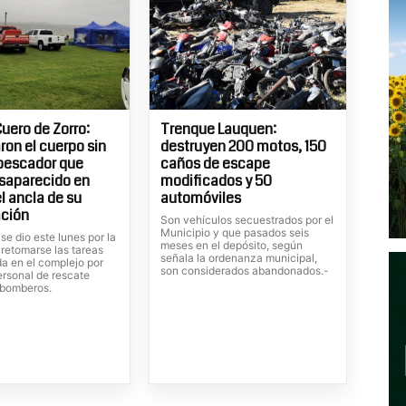
uero de Zorro:
Trenque Lauquen:
ron el cuerpo sin
destruyen 200 motos, 150
 pescador que
caños de escape
saparecido en
modificados y 50
l ancla de su
automóviles
ción
Son vehículos secuestrados por el
Municipio y que pasados seis
 se dio este lunes por la
meses en el depósito, según
 retomarse las tareas
señala la ordenanza municipal,
a en el complejo por
son considerados abandonados.-
ersonal de rescate
 bomberos.