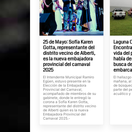
25 de Mayo: Sofía Karen
Laguna C
Gotta, representante del
Encontra
distrito vecino de Alberti,
vida del
es la nueva embajadora
había de
provincial del carnaval
busca de
2025
embarca
El Intendente Municipal Ramiro
El hallazgo
Egüen, estuvo presente en la
mañana, al
Elección de la Embajadora
de búsqued
Provincial del Carnaval,
parte del p
acompañado de miembros de su
acuático y
gabinete, donde le entregó la
corona a Sofía Karen Gotta,
representante del distrito vecino
de Alberti quien es la nueva
Embajadora Provincial del
Carnaval 2025.-