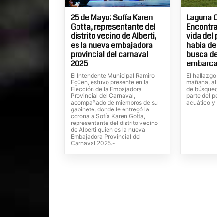
25 de Mayo: Sofía Karen
Laguna C
Gotta, representante del
Encontra
distrito vecino de Alberti,
vida del
es la nueva embajadora
había de
provincial del carnaval
busca de
2025
embarca
El Intendente Municipal Ramiro
El hallazgo
Egüen, estuvo presente en la
mañana, al
Elección de la Embajadora
de búsqued
Provincial del Carnaval,
parte del p
acompañado de miembros de su
acuático y
gabinete, donde le entregó la
corona a Sofía Karen Gotta,
representante del distrito vecino
de Alberti quien es la nueva
Embajadora Provincial del
Carnaval 2025.-