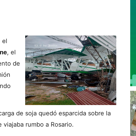
 el
ine
, el
ento de
mión
ando
carga de soja quedó esparcida sobre la
e viajaba rumbo a Rosario.