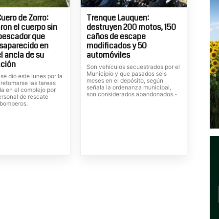
uero de Zorro:
Trenque Lauquen:
ron el cuerpo sin
destruyen 200 motos, 150
 pescador que
caños de escape
saparecido en
modificados y 50
l ancla de su
automóviles
ción
Son vehículos secuestrados por el
Municipio y que pasados seis
 se dio este lunes por la
meses en el depósito, según
 retomarse las tareas
señala la ordenanza municipal,
a en el complejo por
son considerados abandonados.-
ersonal de rescate
 bomberos.