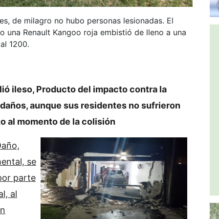
les, de milagro no hubo personas lesionadas. El
o una Renault Kangoo roja embistió de lleno a una
al 1200.
lió ileso, Producto del impacto contra la
 daños, aunque sus residentes no sufrieron
to al momento de la colisión
Daño,
ental, se
por parte
l, al
in