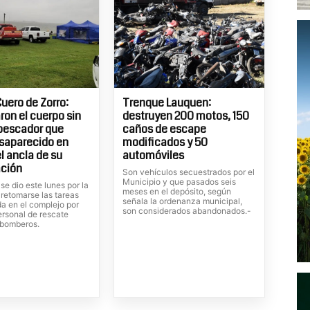
uero de Zorro:
Trenque Lauquen:
ron el cuerpo sin
destruyen 200 motos, 150
 pescador que
caños de escape
saparecido en
modificados y 50
l ancla de su
automóviles
ción
Son vehículos secuestrados por el
Municipio y que pasados seis
 se dio este lunes por la
meses en el depósito, según
 retomarse las tareas
señala la ordenanza municipal,
a en el complejo por
son considerados abandonados.-
ersonal de rescate
 bomberos.