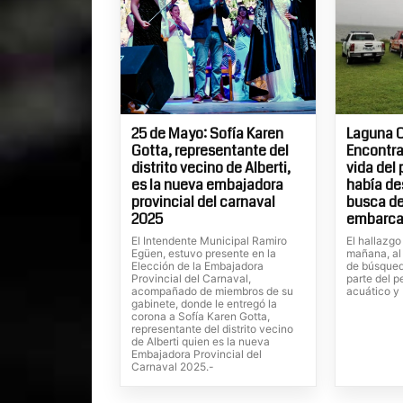
25 de Mayo: Sofía Karen
Laguna C
Gotta, representante del
Encontra
distrito vecino de Alberti,
vida del
es la nueva embajadora
había de
provincial del carnaval
busca de
2025
embarca
El Intendente Municipal Ramiro
El hallazgo
Egüen, estuvo presente en la
mañana, al
Elección de la Embajadora
de búsqued
Provincial del Carnaval,
parte del p
acompañado de miembros de su
acuático y
gabinete, donde le entregó la
corona a Sofía Karen Gotta,
representante del distrito vecino
de Alberti quien es la nueva
Embajadora Provincial del
Carnaval 2025.-