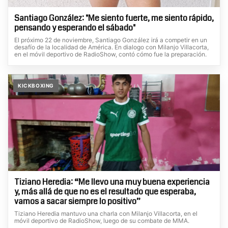
Santiago González: "Me siento fuerte, me siento rápido,
pensando y esperando el sábado"
El próximo 22 de noviembre, Santiago González irá a competir en un
desafío de la localidad de América. En dialogo con Milanjo Villacorta,
en el móvil deportivo de RadioShow, contó cómo fue la preparación.
KICKBOXING
Tiziano Heredia: “Me llevo una muy buena experiencia
y, más allá de que no es el resultado que esperaba,
vamos a sacar siempre lo positivo”
Tiziano Heredia mantuvo una charla con Milanjo Villacorta, en el
móvil deportivo de RadioShow, luego de su combate de MMA.