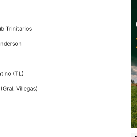
b Trinitarios
enderson
tino (TL)
(Gral. Villegas)