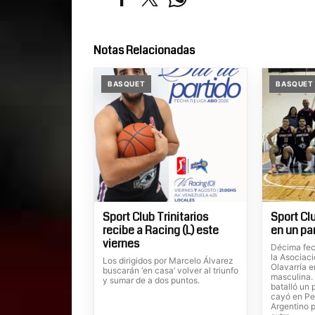
Notas Relacionadas
BASQUET
BASQUET
Sport Club Trinitarios
Sport Clu
recibe a Racing (L) este
en un pa
viernes
Décima fec
la Asociac
Los dirigidos por Marcelo Álvarez
Olavarría e
buscarán ‘en casa’ volver al triunfo
masculina. 
y sumar de a dos puntos.
batalló un 
cayó en Pe
Argentino p