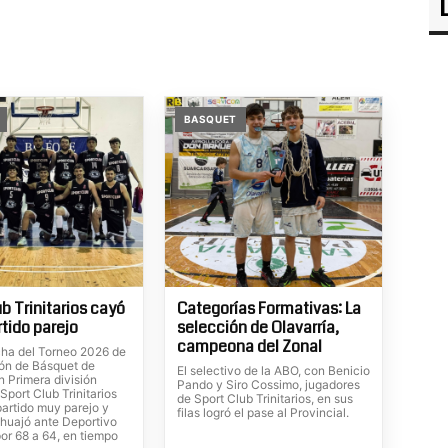
BASQUET
b Trinitarios cayó
Categorías Formativas: La
rtido parejo
selección de Olavarría,
campeona del Zonal
ha del Torneo 2026 de
ión de Básquet de
El selectivo de la ABO, con Benicio
n Primera división
Pando y Siro Cossimo, jugadores
Sport Club Trinitarios
de Sport Club Trinitarios, en sus
partido muy parejo y
filas logró el pase al Provincial.
huajó ante Deportivo
or 68 a 64, en tiempo