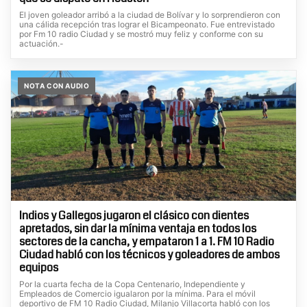
El joven goleador arribó a la ciudad de Bolívar y lo sorprendieron con
una cálida recepción tras lograr el Bicampeonato. Fue entrevistado
por Fm 10 radio Ciudad y se mostró muy feliz y conforme con su
actuación.-
NOTA CON AUDIO
Indios y Gallegos jugaron el clásico con dientes
apretados, sin dar la mínima ventaja en todos los
sectores de la cancha, y empataron 1 a 1. FM 10 Radio
Ciudad habló con los técnicos y goleadores de ambos
equipos
Por la cuarta fecha de la Copa Centenario, Independiente y
Empleados de Comercio igualaron por la mínima. Para el móvil
deportivo de FM 10 Radio Ciudad, Milanjo Villacorta habló con los