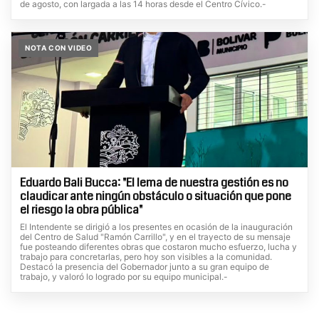
de agosto, con largada a las 14 horas desde el Centro Cívico.-
NOTA CON VIDEO
Eduardo Bali Bucca: "El lema de nuestra gestión es no
claudicar ante ningún obstáculo o situación que pone
el riesgo la obra pública"
El Intendente se dirigió a los presentes en ocasión de la inauguración
del Centro de Salud "Ramón Carrillo", y en el trayecto de su mensaje
fue posteando diferentes obras que costaron mucho esfuerzo, lucha y
trabajo para concretarlas, pero hoy son visibles a la comunidad.
Destacó la presencia del Gobernador junto a su gran equipo de
trabajo, y valoró lo logrado por su equipo municipal.-