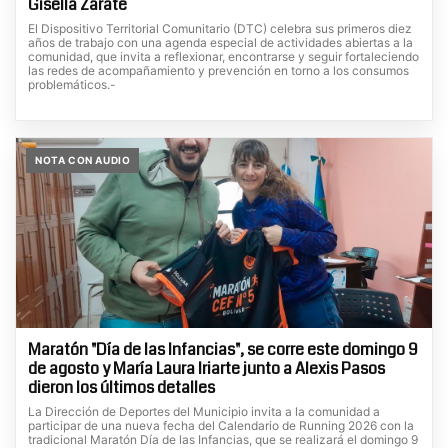
Gisella Zárate
El Dispositivo Territorial Comunitario (DTC) celebra sus primeros diez
años de trabajo con una agenda especial de actividades abiertas a la
comunidad, que invita a reflexionar, encontrarse y seguir fortaleciendo
las redes de acompañamiento y prevención en torno a los consumos
problemáticos.-
NOTA CON AUDIO
Maratón "Día de las Infancias", se corre este domingo 9
de agosto y María Laura Iriarte junto a Alexis Pasos
dieron los últimos detalles
La Dirección de Deportes del Municipio invita a la comunidad a
participar de una nueva fecha del Calendario de Running 2026 con la
tradicional Maratón Día de las Infancias, que se realizará el domingo 9