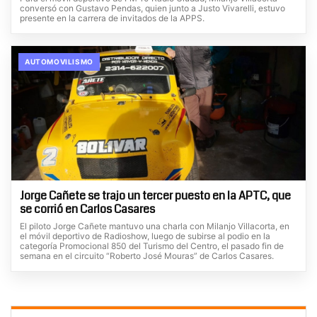
conversó con Gustavo Pendas, quien junto a Justo Vivarelli, estuvo
presente en la carrera de invitados de la APPS.
AUTOMOVILISMO
Jorge Cañete se trajo un tercer puesto en la APTC, que
se corrió en Carlos Casares
El piloto Jorge Cañete mantuvo una charla con Milanjo Villacorta, en
el móvil deportivo de Radioshow, luego de subirse al podio en la
categoría Promocional 850 del Turismo del Centro, el pasado fin de
semana en el circuito “Roberto José Mouras” de Carlos Casares.