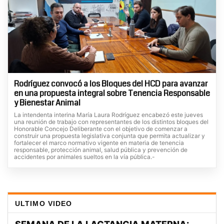
Rodríguez convocó a los Bloques del HCD para avanzar
en una propuesta integral sobre Tenencia Responsable
y Bienestar Animal
La intendenta interina María Laura Rodríguez encabezó este jueves
una reunión de trabajo con representantes de los distintos bloques del
Honorable Concejo Deliberante con el objetivo de comenzar a
construir una propuesta legislativa conjunta que permita actualizar y
fortalecer el marco normativo vigente en materia de tenencia
responsable, protección animal, salud pública y prevención de
accidentes por animales sueltos en la vía pública.-
ULTIMO VIDEO