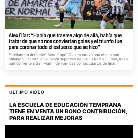
Alex Díaz: “Había que traerse algo de allá, había que
tratar de que no nos conviertan goles y el triunfo fue
para coronar todo el esfuerzo que se hizo”
El delantero del “cele” Alex “Pope” Díaz mantuvo una charla con
Milanjo Villacorta, en el móvil deportivo de FM 10 Radio Ciudad, tras el
partido frente a San Martín de Formosa por los cuartos de final.
ULTIMO VIDEO