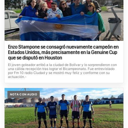
Enzo Stampone se consagró nuevamente campeón en
Estados Unidos, más precisamente en la Genuine Cup
que se disputó en Houston
El joven goleador arribó a la ciudad de Bolívar y lo sorprendieron con
una cálida recepción tras lograr el Bicampeonato. Fue entrevistado
por Fm 10 radio Ciudad y se mostró muy feliz y conforme con su
actuación.-
NOTA CON AUDIO