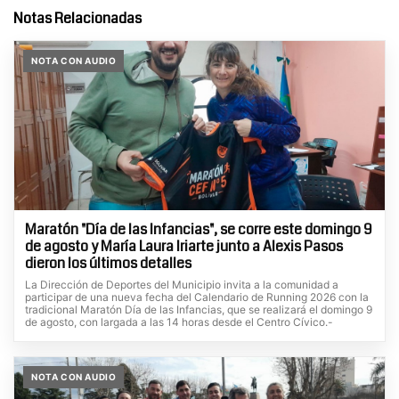
Notas Relacionadas
NOTA CON AUDIO
Maratón "Día de las Infancias", se corre este domingo 9
de agosto y María Laura Iriarte junto a Alexis Pasos
dieron los últimos detalles
La Dirección de Deportes del Municipio invita a la comunidad a
participar de una nueva fecha del Calendario de Running 2026 con la
tradicional Maratón Día de las Infancias, que se realizará el domingo 9
de agosto, con largada a las 14 horas desde el Centro Cívico.-
NOTA CON AUDIO