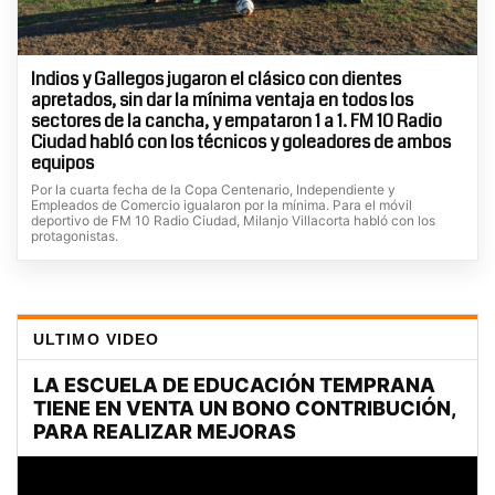
Indios y Gallegos jugaron el clásico con dientes
apretados, sin dar la mínima ventaja en todos los
sectores de la cancha, y empataron 1 a 1. FM 10 Radio
Ciudad habló con los técnicos y goleadores de ambos
equipos
Por la cuarta fecha de la Copa Centenario, Independiente y
Empleados de Comercio igualaron por la mínima. Para el móvil
deportivo de FM 10 Radio Ciudad, Milanjo Villacorta habló con los
protagonistas.
ULTIMO VIDEO