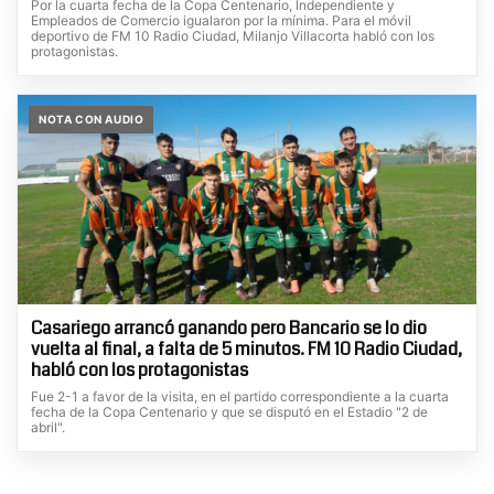
Por la cuarta fecha de la Copa Centenario, Independiente y
Empleados de Comercio igualaron por la mínima. Para el móvil
deportivo de FM 10 Radio Ciudad, Milanjo Villacorta habló con los
protagonistas.
NOTA CON AUDIO
Casariego arrancó ganando pero Bancario se lo dio
vuelta al final, a falta de 5 minutos. FM 10 Radio Ciudad,
habló con los protagonistas
Fue 2-1 a favor de la visita, en el partido correspondiente a la cuarta
fecha de la Copa Centenario y que se disputó en el Estadio "2 de
abril".