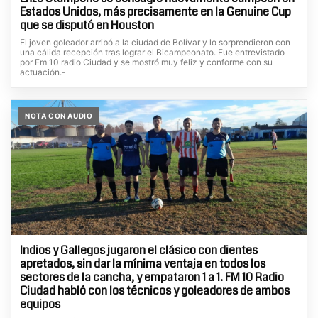
Estados Unidos, más precisamente en la Genuine Cup
que se disputó en Houston
El joven goleador arribó a la ciudad de Bolívar y lo sorprendieron con
una cálida recepción tras lograr el Bicampeonato. Fue entrevistado
por Fm 10 radio Ciudad y se mostró muy feliz y conforme con su
actuación.-
NOTA CON AUDIO
Indios y Gallegos jugaron el clásico con dientes
apretados, sin dar la mínima ventaja en todos los
sectores de la cancha, y empataron 1 a 1. FM 10 Radio
Ciudad habló con los técnicos y goleadores de ambos
equipos