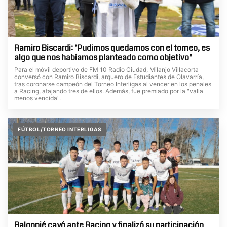
Ramiro Biscardi: "Pudimos quedarnos con el torneo, es
algo que nos habíamos planteado como objetivo"
Para el móvil deportivo de FM 10 Radio Ciudad, Milanjo Villacorta
conversó con Ramiro Biscardi, arquero de Estudiantes de Olavarría,
tras coronarse campeón del Torneo Interligas al vencer en los penales
a Racing, atajando tres de ellos. Además, fue premiado por la "valla
menos vencida".
FÚTBOL/TORNEO INTERLIGAS
Balonpié cayó ante Racing y finalizó su participación