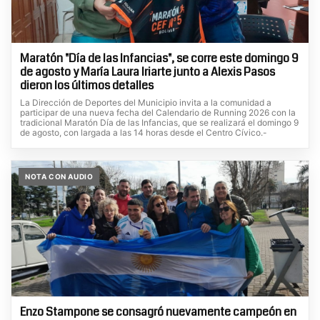
Maratón "Día de las Infancias", se corre este domingo 9
de agosto y María Laura Iriarte junto a Alexis Pasos
dieron los últimos detalles
La Dirección de Deportes del Municipio invita a la comunidad a
participar de una nueva fecha del Calendario de Running 2026 con la
tradicional Maratón Día de las Infancias, que se realizará el domingo 9
de agosto, con largada a las 14 horas desde el Centro Cívico.-
NOTA CON AUDIO
Enzo Stampone se consagró nuevamente campeón en