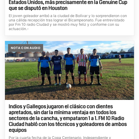
Estados Unidos, más precisamente en la Genuine Cup
que se disputó en Houston
El joven goleador arribó a la ciudad de Bolívar y lo sorprendieron con
una cálida recepción tras lograr el Bicampeonato. Fue entrevistado
por Fm 10 radio Ciudad y se mostró muy feliz y conforme con su
actuación.-
NOTA CON AUDIO
Indios y Gallegos jugaron el clásico con dientes
apretados, sin dar la mínima ventaja en todos los
sectores de la cancha, y empataron 1 a 1. FM 10 Radio
Ciudad habló con los técnicos y goleadores de ambos
equipos
Por la cuarta fecha de la Copa Centenario, Independiente y