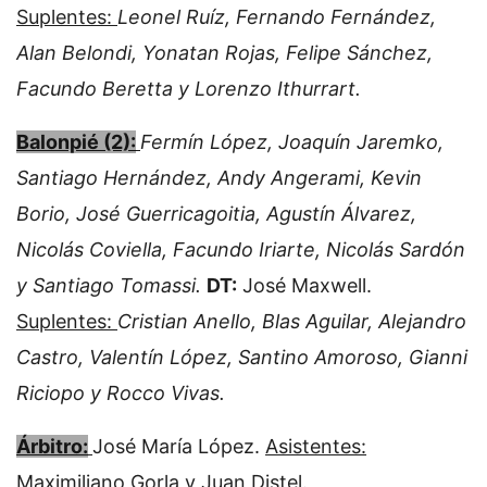
Suplentes:
Leonel Ruíz, Fernando Fernández,
Alan Belondi, Yonatan Rojas, Felipe Sánchez,
Facundo Beretta y Lorenzo Ithurrart.
Balonpié (2):
Fermín López, Joaquín Jaremko,
Santiago Hernández, Andy Angerami, Kevin
Borio, José Guerricagoitia, Agustín Álvarez,
Nicolás Coviella, Facundo Iriarte, Nicolás Sardón
y Santiago Tomassi.
DT:
José Maxwell.
Suplentes:
Cristian Anello, Blas Aguilar, Alejandro
Castro, Valentín López, Santino Amoroso, Gianni
Riciopo y Rocco Vivas.
Árbitro:
José María López.
Asistentes:
Maximiliano Gorla y Juan Distel.