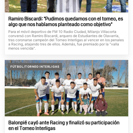
Ramiro Biscardi: "Pudimos quedarnos con el torneo, es
algo que nos habíamos planteado como objetivo"
Para el móvil deportivo de FM 10 Radio Ciudad, Milanjo Villacorta
conversó con Ramiro Biscardi, arquero de Estudiantes de Olavarría,
tras coronarse campeón del Torneo Interligas al vencer en los penales
a Racing, atajando tres de ellos. Además, fue premiado por la "valla
menos vencida".
FÚTBOL/TORNEO INTERLIGAS
Balonpié cayó ante Racing y finalizó su participación
en el Torneo Interligas