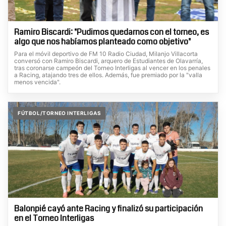
Ramiro Biscardi: "Pudimos quedarnos con el torneo, es
algo que nos habíamos planteado como objetivo"
Para el móvil deportivo de FM 10 Radio Ciudad, Milanjo Villacorta
conversó con Ramiro Biscardi, arquero de Estudiantes de Olavarría,
tras coronarse campeón del Torneo Interligas al vencer en los penales
a Racing, atajando tres de ellos. Además, fue premiado por la "valla
menos vencida".
FÚTBOL/TORNEO INTERLIGAS
Balonpié cayó ante Racing y finalizó su participación
en el Torneo Interligas