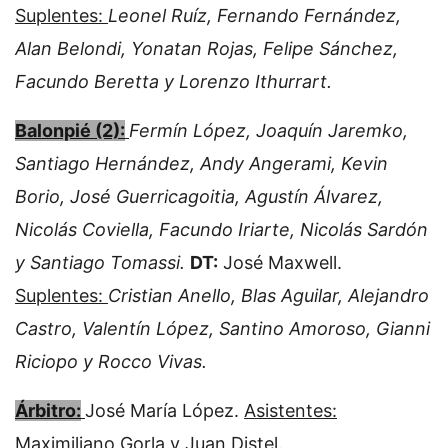
Suplentes:
Leonel Ruíz, Fernando Fernández,
Alan Belondi, Yonatan Rojas, Felipe Sánchez,
Facundo Beretta y Lorenzo Ithurrart.
Balonpié (2):
Fermín López, Joaquín Jaremko,
Santiago Hernández, Andy Angerami, Kevin
Borio, José Guerricagoitia, Agustín Álvarez,
Nicolás Coviella, Facundo Iriarte, Nicolás Sardón
y Santiago Tomassi.
DT:
José Maxwell.
Suplentes:
Cristian Anello, Blas Aguilar, Alejandro
Castro, Valentín López, Santino Amoroso, Gianni
Riciopo y Rocco Vivas.
Árbitro:
José María López.
Asistentes:
Maximiliano Gorla y Juan Distel.