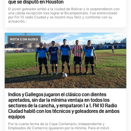
que se disputó en Houston
El joven goleador arribó a la ciudad de Bolívar y lo sorprendieron con
una cálida recepción tras lograr el Bicampeonato. Fue entrevistado
por Fm 10 radio Ciudad y se mostró muy feliz y conforme con su
actuación.-
NOTA CON AUDIO
Indios y Gallegos jugaron el clásico con dientes
apretados, sin dar la mínima ventaja en todos los
sectores de la cancha, y empataron 1 a 1. FM 10 Radio
Ciudad habló con los técnicos y goleadores de ambos
equipos
Por la cuarta fecha de la Copa Centenario, Independiente y
Empleados de Comercio igualaron por la mínima. Para el móvil