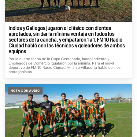
Indios y Gallegos jugaron el clásico con dientes
apretados, sin dar la mínima ventaja en todos los
sectores de la cancha, y empataron 1 a 1. FM 10 Radio
Ciudad habló con los técnicos y goleadores de ambos
equipos
Por la cuarta fecha de la Copa Centenario, Independiente y
Empleados de Comercio igualaron por la mínima. Para el móvil
deportivo de FM 10 Radio Ciudad, Milanjo Villacorta habló con los
protagonistas.
NOTA CON AUDIO