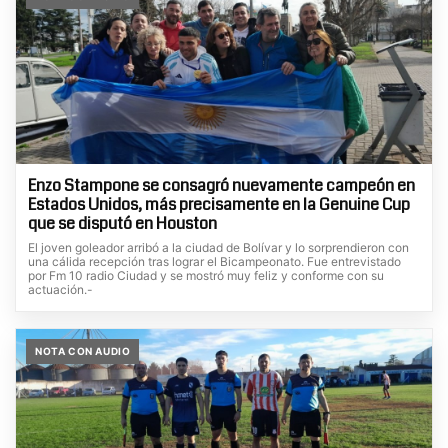
Enzo Stampone se consagró nuevamente campeón en
Estados Unidos, más precisamente en la Genuine Cup
que se disputó en Houston
El joven goleador arribó a la ciudad de Bolívar y lo sorprendieron con
una cálida recepción tras lograr el Bicampeonato. Fue entrevistado
por Fm 10 radio Ciudad y se mostró muy feliz y conforme con su
actuación.-
NOTA CON AUDIO