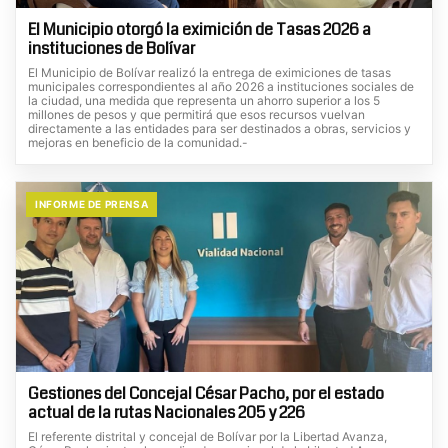
El Municipio otorgó la eximición de Tasas 2026 a
instituciones de Bolívar
El Municipio de Bolívar realizó la entrega de eximiciones de tasas
municipales correspondientes al año 2026 a instituciones sociales de
la ciudad, una medida que representa un ahorro superior a los 5
millones de pesos y que permitirá que esos recursos vuelvan
directamente a las entidades para ser destinados a obras, servicios y
mejoras en beneficio de la comunidad.-
INFORME DE PRENSA
Gestiones del Concejal César Pacho, por el estado
actual de la rutas Nacionales 205 y 226
El referente distrital y concejal de Bolívar por la Libertad Avanza,