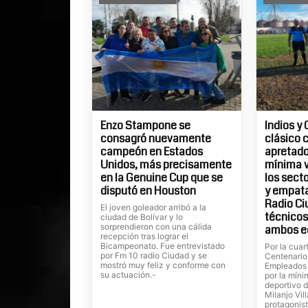
Enzo Stampone se
Indios y 
consagró nuevamente
clásico 
campeón en Estados
apretados
Unidos, más precisamente
mínima v
en la Genuine Cup que se
los sect
disputó en Houston
y empatar
Radio Ci
El joven goleador arribó a la
técnicos
ciudad de Bolívar y lo
sorprendieron con una cálida
ambos e
recepción tras lograr el
Bicampeonato. Fue entrevistado
Por la cuar
por Fm 10 radio Ciudad y se
Centenario
mostró muy feliz y conforme con
Empleados 
su actuación.-
por la míni
deportivo 
Milanjo Vil
protagonist