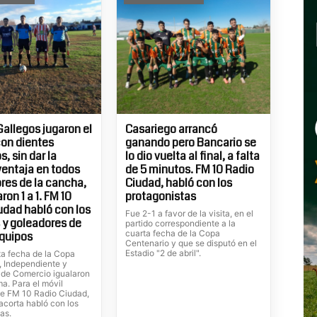
Gallegos jugaron el
Casariego arrancó
con dientes
ganando pero Bancario se
, sin dar la
lo dio vuelta al final, a falta
entaja en todos
de 5 minutos. FM 10 Radio
ores de la cancha,
Ciudad, habló con los
on 1 a 1. FM 10
protagonistas
udad habló con los
Fue 2-1 a favor de la visita, en el
 y goleadores de
partido correspondiente a la
cuarta fecha de la Copa
quipos
Centenario y que se disputó en el
Estadio "2 de abril".
ta fecha de la Copa
, Independiente y
de Comercio igualaron
ma. Para el móvil
de FM 10 Radio Ciudad,
lacorta habló con los
as.