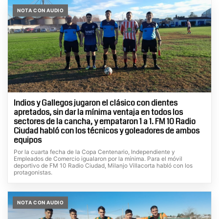
NOTA CON AUDIO
Indios y Gallegos jugaron el clásico con dientes
apretados, sin dar la mínima ventaja en todos los
sectores de la cancha, y empataron 1 a 1. FM 10 Radio
Ciudad habló con los técnicos y goleadores de ambos
equipos
Por la cuarta fecha de la Copa Centenario, Independiente y
Empleados de Comercio igualaron por la mínima. Para el móvil
deportivo de FM 10 Radio Ciudad, Milanjo Villacorta habló con los
protagonistas.
NOTA CON AUDIO