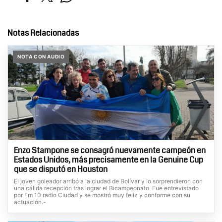
Notas Relacionadas
NOTA CON AUDIO
Enzo Stampone se consagró nuevamente campeón en
Estados Unidos, más precisamente en la Genuine Cup
que se disputó en Houston
El joven goleador arribó a la ciudad de Bolívar y lo sorprendieron con
una cálida recepción tras lograr el Bicampeonato. Fue entrevistado
por Fm 10 radio Ciudad y se mostró muy feliz y conforme con su
actuación.-